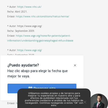
* Autor:
https://www.nhs.uk/
Fecha: Abril 2021.
Enlace:
https://www.nhs.uk/conditions/hiatus-hernia/
* Autor: https://www.asge.org/
Fecha: Septiembre 2009.
Enlace:
https://www.asge.org/home/for-patients/patient-
information/understanding-gastroesophageal-reflux-disease
* Autor:
https://www.asge.org/
Fecha: Septiembre 2018.
Enlace:
https://www.asge.org/home/for-patients/patient-
information/understanding-ulcerative-colitis
* Autor:
https://www.nhs.uk/
Fecha: Mayo 2019.
Enlace:
https://www.nhs.uk/conditions/gastritis/
* Autor:
https://www.nhs.uk/
Utilizamos cookies propias y de terceros para
Dr Germán Castelazo Ramírez © Copyright
2026 | Hecho con
mejorar tu experiencia en nuestro sitio y para
Fecha: Diciembre 2019.
efectos de publicidad relacionada con tus
preferencias mediante el análisis de tus hábitos de
mucho
Marketing Salud
por
Enlace:
https://www.nhs.uk/conditions/endoscopy/
navegación. Continúa navegando si estás "Ok" con
esto.
*Aviso de Privacidad