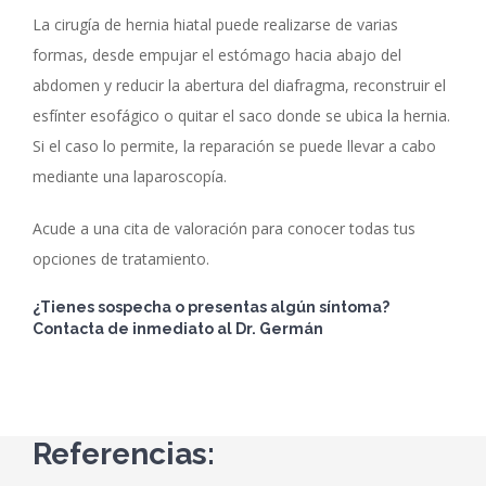
213300202A0873
La cirugía de hernia hiatal puede realizarse de varias
formas, desde empujar el estómago hacia abajo del
abdomen y reducir la abertura del diafragma, reconstruir el
NUESTROS TELÉFONOS:
esfínter esofágico o quitar el saco donde se ubica la hernia.
Si el caso lo permite, la reparación se puede llevar a cabo
CDMX: (55) 9225 6011
mediante una laparoscopía.
Emergencias: 55 4035 6081
Acude a una cita de valoración para conocer todas tus
opciones de tratamiento.
REDES SOCIALES:
¿Tienes sospecha o presentas algún síntoma?
Contacta de inmediato al Dr. Germán
TORRE DE CONSULTORIOS DEL HOSPITAL
Referencias:
MIG: