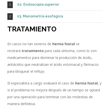
02. Endoscopía superior
03. Manometría esofágica
TRATAMIENTO
En casos no tan severos de
hernia hiatal
se
recetará
tratamiento
para cada síntoma, como lo son:
DR. GERMÁN CASTELAZO RAMÍREZ
medicamentos para disminuir la producción de ácido,
antiácidos que neutralizan el ácido estomacal y fármacos
El Dr. Germán Castelazo Ramírez es cirujano general
para bloquear el reflujo.
especialista en el tratamiento de hernias, hemorroides y
vesícula.
El especialista a cargo evaluará el caso de
hernia hiatal
, y
si el problema no mejora después de un tiempo se optará
por una operación para terminar con las molestias de
Autorización de Publicidad COFEPRIS:
manera definitiva.